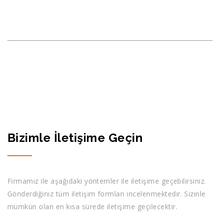
İLETIŞIM
BILGILERIMIZ
ANA SAYFA
İLETIŞIM
Bizimle İletişime Geçin
Firmamız ile aşağıdaki yöntemler ile iletişime geçebilirsiniz.
Gönderdiğiniz tüm iletişim formları incelenmektedir. Sizinle
mümkün olan en kısa sürede iletişime geçilecektir.