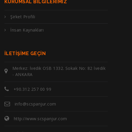
KURUMSAL BILGILERIMIZ
Şirket Profili
İnsan Kaynakları
İLETIŞIME GEÇIN
Merkez: İvedik OSB 1332. Sokak No: 82 İvedik
- ANKARA
+90.312 257 00 99
info@scspanjur.com
http://www.scspanjur.com