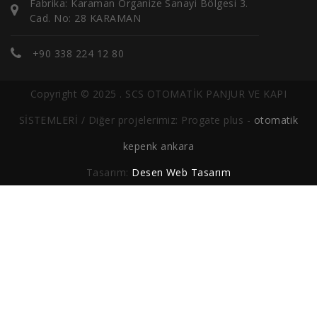
Fabrika: Karaman Organize Sanayi Bölgesi 3.
Cad. No: 28 KARAMAN
+90 338 224 12 80
Copyright © 2025 . SCS OTOMATİK PANJUR VE KAPI
SİSTEMLERİ / Diğer projelerimiz: Progate plus -
otomatik
kepenk ankara
Tasarım:
Desen Web Tasarım