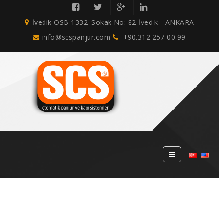
İvedik OSB 1332. Sokak No: 82 İvedik - ANKARA
info@scspanjur.com
+90.312 257 00 99