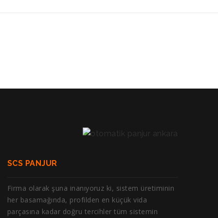
SCS PANJUR
Firma olarak şuna inanıyoruz ki, sistem üretiminin
her basamağında, profilden en küçük vida
parçasına kadar doğru tercihler tüm sistemin