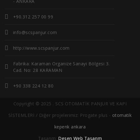
- ANKARA
+90.312 257 00 99
info@scspanjur.com
http://www.scspanjur.com
Fabrika: Karaman Organize Sanayi Bölgesi 3.
Cad. No: 28 KARAMAN
+90 338 224 12 80
Copyright © 2025 . SCS OTOMATİK PANJUR VE KAPI
SİSTEMLERİ / Diğer projelerimiz: Progate plus -
otomatik
kepenk ankara
Tasarım:
Desen Web Tasarım