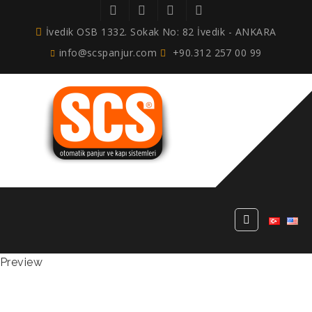
İvedik OSB 1332. Sokak No: 82 İvedik - ANKARA
info@scspanjur.com
+90.312 257 00 99